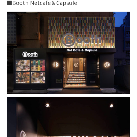
■Booth Netcafe＆Capsule