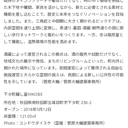
既存のメインファサードや躯体だけでなく、時の中で価値を熟成し
た木下地や欄間、家具を活かしながら、新たに必要とされる素材と
機能を差し込むことで、歴史と未来をつなぐリノベーションを目指
しました。また、三角庇と中間期に大きく開かれるビックドアは、
内部空間を通り土間に変換し、表通り-裏庭-酒蔵-朝市通りの間に新
しい歩行ネットワークと賑わいをつくります。一方、冬は風除室と
して機能し、温熱環境の性能を高めます。
酒蔵によって運営されるこの拠点は、酒の販売や試飲だけでなく、
地域文化の展示や発信、まちのリビングルームといった、町内外に
開かれた場所になっています。民間運営によって獲得される自由な
施設運営と大らかな空間の設えは、民間による新しい公共性の可能
性を示しています。（菅原大輔／菅原大輔建築事務所）
下タ町醸し室HIKOBE
所在地：秋田県南秋田郡五城目町字下タ町 236-2
オープン：2018年5月12日
床面積：121.05㎡
Photo：コンドウダイスケ（空撮：菅原大輔建築事務所）