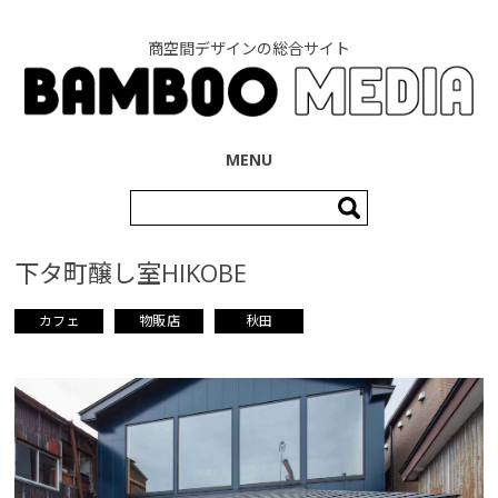
商空間デザインの総合サイト
コンテンツへ移動
MENU
検
索:
下タ町醸し室HIKOBE
カフェ
物販店
秋田