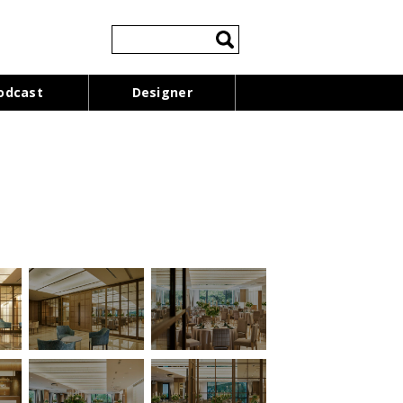
検
索:
odcast
Designer