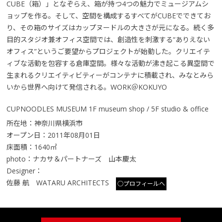
CUBE（箱）」となぞらえ、箱が持つ4つの魅力でミュージアムシ
ョップを作る。そして、空間を構成するすべてがCUBEでできてお
り、その箱のサイズはカップヌードルの大きさが元になる。続く多
目的スタジオ兼オフィス空間では、創造性を刺激する“ありえない
オフィス”というご要望からプロジェクトが始動した。クリエイテ
ィブな活動を包容する倉庫空間。様々な活動が沸き起こる異空間で
生まれるクリエイティビティーがコンテナに積載され、みなとみら
いから世界へ向けて発信される。WORK＠KOKUYO
CUPNOODLES MUSEUM 1F museum shop / 5F studio & office
所在地：神奈川県横浜市
オープン日：2011年08月01日
床面積：1640㎡
photo：ナカサ＆パートナーズ 山本慶太
Designer：
佐藤 航 WATARU ARCHITECTS
○プロフィールへ