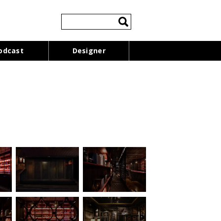
検
索:
odcast
Designer