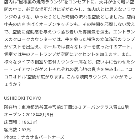
店内は“屋根裏の焼肉ラウンジ”をコンセプトに、天井が低く暗い空
間の中に、必要な場所だけに光が点在し、焼肉店とは思えないラウ
ンジのような、ゆったりとした時間の流れる空間としました。店内
中央の肉をさばくオープンキッチンも、その時間を邪魔しない設え
で、空間に躍動感を与えつつ落ち着いた雰囲気を演出。エントラン
スのクロークカウンターでは、牛を象った特注の立体造形のランプ
がゲストを出迎え、ホールでは様々なレザーを使った牛のアート、
個室では牛のアートランプが空間にアクセントを加えます。また、
様々なタイプの個室や窓側カウンター席など、使い手に合わせたシ
ートレイアウトがゲストそれぞれの居心地の良さを生み出し、“コ
コロオドル”空間が広がります。こんな焼肉ラウンジ、いかがでし
ょうか？
USHIDOKI TOKYO
所在地：東京都渋谷区神宮前5丁目50-3 アーバンテラス青山2階
オープン：2018年8月9日
床面積：186.3㎡
客席数：63席
Photo：ナカサ＆パートナーズ