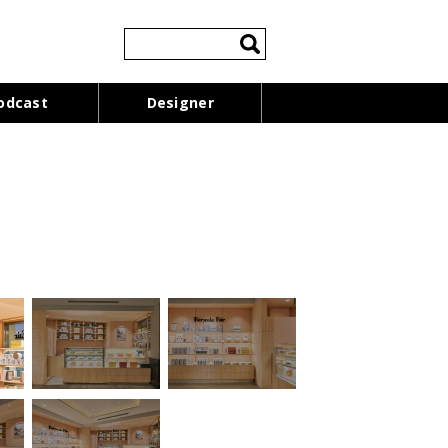
検
索:
odcast
Designer