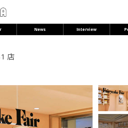
コンテンツへ移動
r
News
Interview
P
ネ1 店