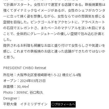
て計画がスタート。女性だけで運営する店舗である。鉄板焼業態は
強くてダイナミックなイメージがあるが、女性のシェフがカウンタ
ーに立って焼く姿を想像しながら、女性ならではの雰囲気を感じる
空間を目指した。ピンクゴールドをアクセントに、アラベスカート
の石目でエレガントさ、またベースのマテリアルを淡い木目にする
ことで、全体的にグレージュトーンの優しい空間で包み込む計画と
した。
提供されるお料理も綺麗なお皿と盛り付けで女性らしさや気遣いを
感じ、これまでの鉄板焼のお店と違った店舗ができたのではないか
と思う。
PRESIDENT CHIBO Retreat
所在地：大阪市北区曾根崎新地1-5-22 橋立ビル4階
オープン：2024年03月25日
床面積：30,44㎡
Photo：309INC. 谷口和久
Designer：
平野大偉 イチミリデザイン
○プロフィールへ