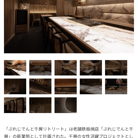
「ぷれじでんと千房リトリート」は老舗鉄板焼店「ぷれじでんと千
房」の新業態として計画された。千房の女性活躍プロジェクトとし