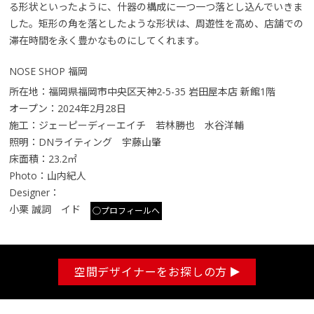
る形状といったように、什器の構成に一つ一つ落とし込んでいきま
した。矩形の角を落としたような形状は、周遊性を高め、店舗での
滞在時間を永く豊かなものにしてくれます。
NOSE SHOP 福岡
所在地：福岡県福岡市中央区天神2-5-35 岩田屋本店 新館1階
オープン：2024年2月28日
施工：ジェーピーディーエイチ 若林勝也 水谷洋輔
照明：DNライティング 宇藤山肇
床面積：23.2㎡
Photo：山内紀人
Designer：
小栗 誠詞 イド
○プロフィールへ
空間デザイナーをお探しの方