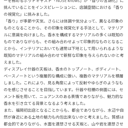
ーを務めるポッドキャスト「NOSE knows」が「香りの言語化」に
挑んでいることをインスピレーションに、店舗空間における「香り
の視覚化」に挑みました。
「香り」が季節や天気、さらには体調や気分よって、異なる印象の
ものとなることから、その印象を視覚化する手法として、マテリア
ルに意識を向けました。香水を構成するマテリアルの多くは既知の
ものでありながらも、その組み合わせよって印象的なものとなるこ
とから、インテリアにおいても通常は下地として用いられるような
既知のマテリアルの組み合わせで新鮮な印象を与えられないかと考
えました。
ディスプレイ什器の天板は、香水のトップノート、ボディノート、
ベースノートという複層的な構成に倣い、複数のマテリアルを積層
しました。これにより、見る角度によって反射やゆらぎのようなも
のを感じさせることを目指しています。什器や柱棚の側面には、セ
メント板を用いて、ニュアンスのある表情でありながら、魅力的な
香水を引き立てる背景となるよう考えました。
また、福岡初出店となることからも、都会でありながら、水辺や自
然が身近にある土地の魅力も内包出来ないかと考えました。質感は
都会的でありながら、水面を連想させる天板と、山や岩を連想させ