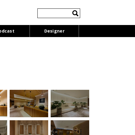
検
索:
odcast
Designer