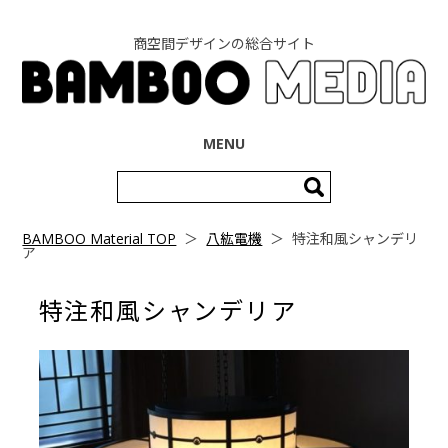
商空間デザインの総合サイト
コンテンツへ移動
MENU
検
索:
BAMBOO Material TOP
＞
八紘電機
＞
特注和風シャンデリ
ア
特注和風シャンデリア