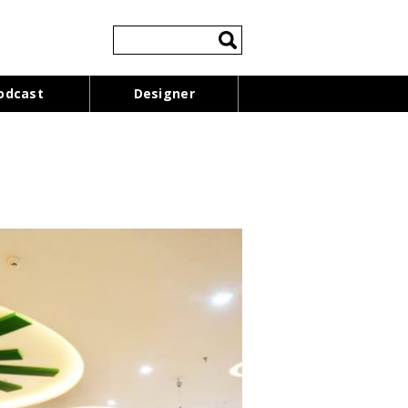
検
索:
odcast
Designer