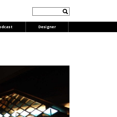
検
索:
odcast
Designer