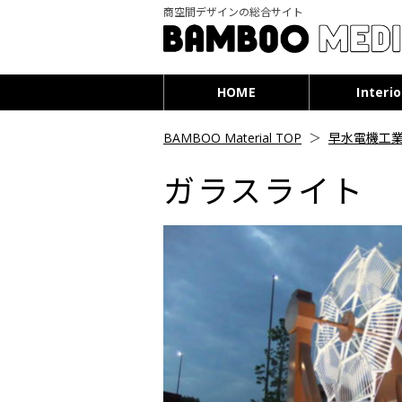
商空間デザインの総合サイト
HOME
Interio
BAMBOO Material TOP
＞
早水電機工
ガラスライト