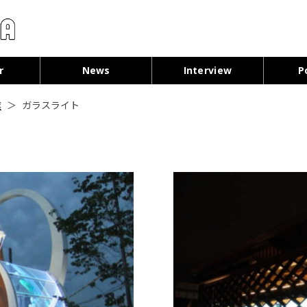
コンテンツへ移動
r
News
Interview
P
業
＞
ガラスライト