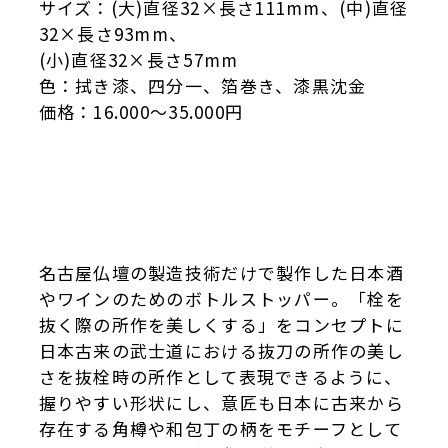
サイズ：(大)直径32×長さ111mm、(中)直径
32×長さ93mm、
(小)直径32×長さ57mm
色：拭き漆、四分一、箔巻き、漆黒沈金
価格：16.000～35.000円
名古屋仏壇の製造技術だけで製作した日本酒
やワインのためのボトルストッパー。「栓を
抜く際の所作を美しくする」をコンセプトに
日本古来の武士道における抜刀の所作の美し
さを抜栓時の所作として表現できるように、
握りやすい形状にし、意匠も日本に古来から
存在する角樽や和包丁の柄をモチーフとして