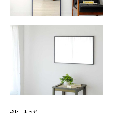
枠材：米ツガ