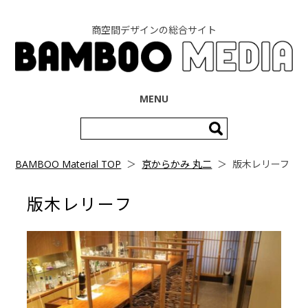
商空間デザインの総合サイト
コンテンツへ移動
MENU
検
索:
BAMBOO Material TOP
＞
京からかみ 丸二
＞
版木レリーフ
版木レリーフ