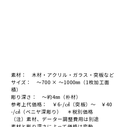
素材： 木材・アクリル・ガラス・突板など
サイズ： ～700 × ～1000㎜（1枚加工面
積）
彫り深さ： ～約4㎜（朴材）
参考上代価格： ￥6-/㎠（突板）～ ￥40
-/㎠（ベニヤ深彫り） ＊税別価格
（注）素材、データー調整費用は別途
素材と彫り深さによって価格は変動