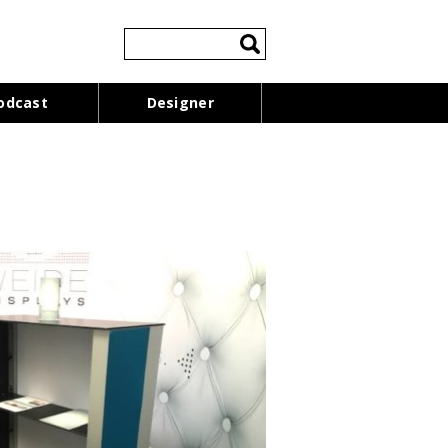
検
索:
odcast
Designer