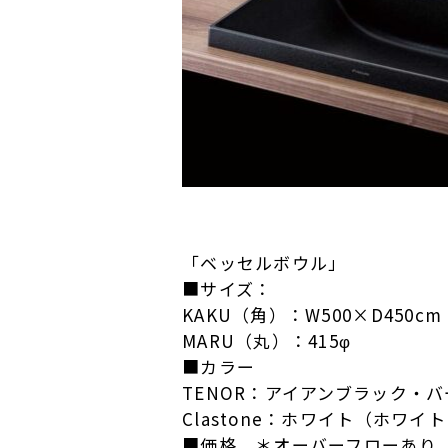
「ベッセルボウル」
■サイズ：
KAKU（角）：W500×D450cm
MARU（丸）：415φ
■カラー
TENOR：アイアンブラック・
Clastone：ホワイト（ホワ
■価格 ＊オーバーフローあり