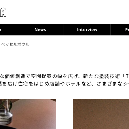
コンテンツへ移動
r
News
Interview
P
＞
ベッセルボウル
の新たな価値創造で空間提案の幅を広げ、新たな塗装技術「
の幅を広げ住宅をはじめ店舗やホテルなど、さまざまな