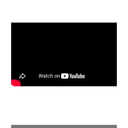
DearFlip: Loading PDF 6%
...