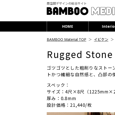
商空間デザインの総合サイト
HOME
Interio
BAMBOO Material TOP
＞
イビケン
Rugged Stone
ゴツゴツとした粗削りなストー
トかつ繊細な自然感と、凸部の
スペック：
サイズ：4尺×8尺（1225mm×2
厚み：0.8mm
設計価格：21,440/枚