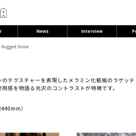
コンテンツへ移動
r
News
Interview
P
＞
Rugged Stone
ンのテクスチャーを表
現したメラミン化粧板のラゲッド
使用感を物語る光沢のコントラ
ストが特徴です。
440mm）