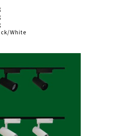
ｇ
ｇ
ｇ
k/White