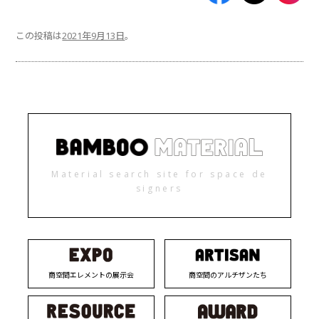
この投稿は
2021年9月13日
。
Material search site for space de
signers
商空間エレメントの展示会
商空間のアルチザンたち