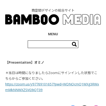
商空間デザインの総合サイト
コンテンツへ移動
MENU
検
索:
【Presentaiton】オミノ
＊当日は時間になりましたらZoomにサインインした状態でこ
ちらからご参加ください。
https://zoom.us/j/97769101657?pwd=WDNQcmQ1WXg3RWx
mMkNNWXZSVG9iQT09