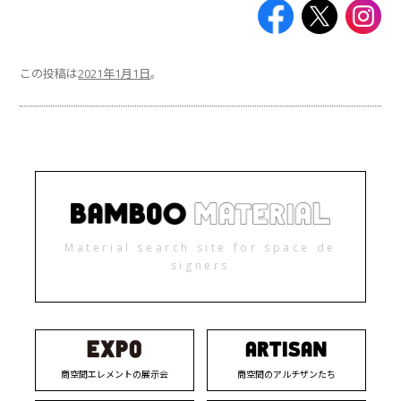
この投稿は
2021年1月1日
。
Material search site for space de
signers
商空間エレメントの展示会
商空間のアルチザンたち