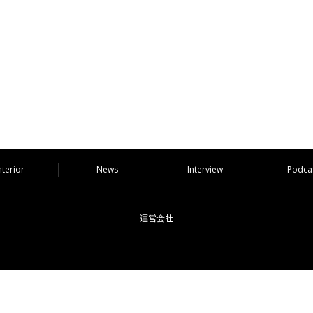
nterior
News
Interview
Podca
運営会社