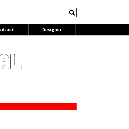
検
索:
odcast
Designer