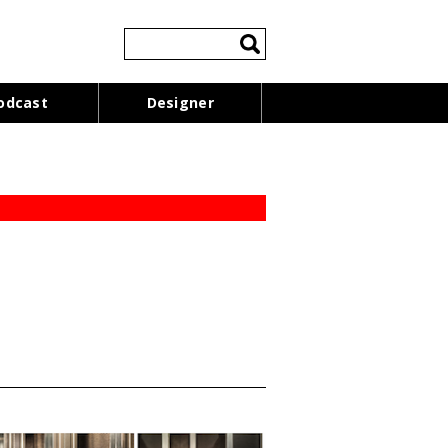
検
索:
odcast
Designer