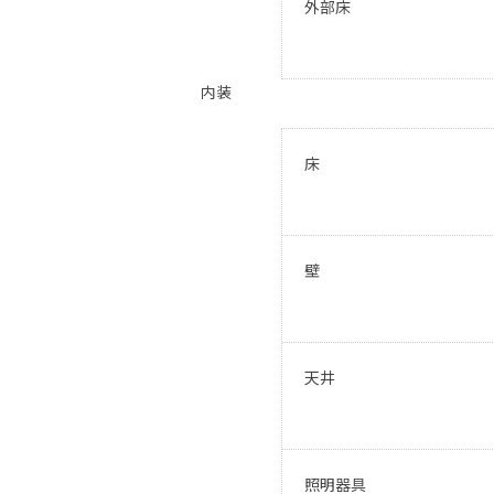
外部床
内装
床
壁
天井
照明器具