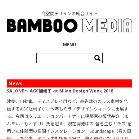
商空間デザインの総合サイト
コンテンツへ移動
MENU
検
索:
News
SALONE〜 AGC旭硝子 at Milan Design Week 2018
建築、自動車、ディスプレイ用など、最先端のガラス素材を発
信するAGC旭硝子が、今年もミラノデザインウィークに出展す
る。今回はクリエーションパートナーに建築家の萬代基介（ま
んだい・もとすけ）氏を迎え、現在開発中の“音を生むガラス”を
用いた体験型の空間インスタレーション「Soundscape（音の風
景）」を発表。ミラノ中央駅を会場に、薄く軽やかなガラスか