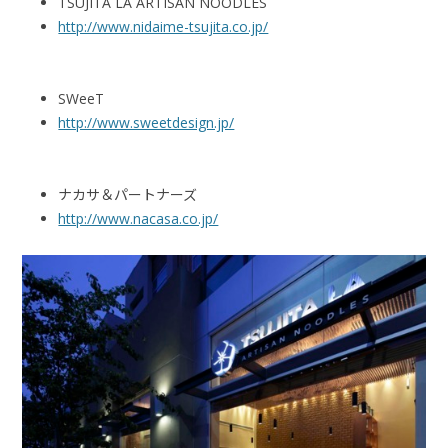
TSUJITA LA ARTISAN NOODLES
http://www.nidaime-tsujita.co.jp/
SWeeT
http://www.sweetdesign.jp/
ナカサ＆パートナーズ
http://www.nacasa.co.jp/