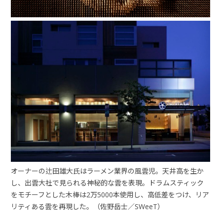
オーナーの辻田雄大氏はラーメン業界の風雲児。天井高を生か
し、出雲大社で見られる神秘的な雲を表現。ドラムスティック
をモチーフとした木棒は
2
万
5000
本使用し、高低差をつけ、リア
リティある雲を再現した。（佐野岳士／
SWeeT
）