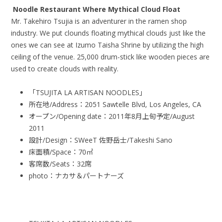
Noodle Restaurant Where Mythical Cloud Float
Mr. Takehiro Tsujia is an adventurer in the ramen shop
industry. We put clounds floating mythical clouds just like the
ones we can see at Izumo Taisha Shrine by utilizing the high
ceiling of the venue. 25,000 drum-stick like wooden pieces are
used to create clouds with reality.
「
TSUJITA LA ARTISAN NOODLES
」
所在地/Address：
2051 Sawtelle Blvd, Los Angeles, CA
オープン/Opening date：
2011
年
8
月上旬予定/August
2011
設計/Design：
SWeeT
佐野岳士/Takeshi Sano
床面積/Space：
70
㎡
客席数/Seats：
32
席
photo
：ナカサ＆パートナーズ