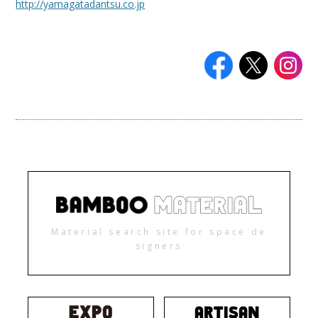
http://yamagatadantsu.co.jp
Material search site for space de
signers