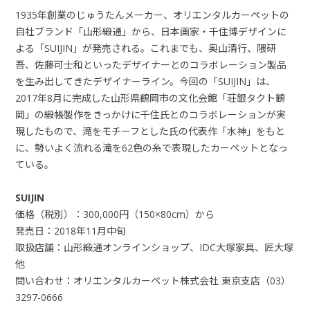
1935年創業のじゅうたんメーカー、オリエンタルカーペットの
自社ブランド「山形緞通」から、日本画家・千住博デザインに
よる「SUIJIN」が発売される。これまでも、奥山清行、隈研
吾、佐藤可士和といったデザイナーとのコラボレーション製品
を生み出してきたデザイナーライン。今回の「SUIJIN」は、
2017年8月に完成した山形県鶴岡市の文化会館「荘銀タクト鶴
岡」の緞帳製作をきっかけに千住氏とのコラボレーションが実
現したもので、滝をモチーフとした氏の代表作「水神」をもと
に、勢いよく流れる滝を62色の糸で表現したカーペットとなっ
ている。
SUIJIN
価格（税別）：300,000円（150×80cm）から
発売日：2018年11月中旬
取扱店舗：山形緞通オンラインショップ、IDC大塚家具、匠大塚
他
問い合わせ：オリエンタルカーペット株式会社 東京支店（03）
3297-0666