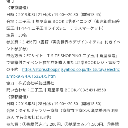
術”」
〈東京開催〉
日時：2019年8月21日(水) 19:00～20:30（開場18:45）
会場：二子玉川 蔦屋家電 BOOK 2階ダイニング（東京都世田谷
区玉川1-14-1 二子玉川ライズS.C. テラスマーケット）
定員：30名
参加費：3,456円（書籍『実測世界のデザインホテル』付きイベ
ント参加券）
申込方法：ECサイト「T-SITE SHOPPING 二子玉川 蔦屋家電」
で書籍付きイベント参加券を購入または2階BOOKレジ・電話で
の予約
https://store.shopping.yahoo.co.jp/ftk-tsutayaelectric
s/mbk9784761532475.html
協力：株式会社学芸出版社
問い合わせ：二子玉川 蔦屋家電 BOOK／03-5491-8550
〈京都開催〉
日時：2019年8月28日(水) 19:00～20:30（開場18:30）
会場：タイルギャラリー京都（京都市下京区木津屋橋通西洞院
東入 学芸出版社ビル3階）
参加費：①書籍代込／3,200円、②聴講のみ／1,500円、③書籍