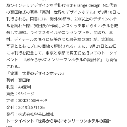
及びインテリアデザインを手掛けるthe range design INC.代表
の寶田陵氏の著書『実測 世界のデザインホテル』が8月10日に
刊行される。同書には、海外50都市、200以上のデザインホテ
ルを訪れた際に寳田氏が作成したスケッチ集から41ホテルを厳
選して収録。ライフスタイルやコンセンプトを、間取り、素
材、ディテールの隅々に反映させた最先端の設計が、実測図、
写真とともにプロの目線で解説される。また、8月21日と28日
には刊行を記念して、東京と京都で寳田氏を招いてのトークイ
ベント「世界から学ぶ“オンリーワンホテルの設計術”」 も開催
される。
『実測 世界のデザインホテル』
著者：寶田陵
判型：A4変判
頁数：96ページ
定価：本体3200円＋税
発刊：2019年8月10日
発行：株式会社学芸出版社
トークイベント「世界から学ぶ“オンリーワンホテルの設計