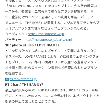
多様化するニーズに応える次世代型ウェディングスタイル
「NEXT WEDDING DOOR」をコンセプトに、少人数の着席コ
ースから、披露宴、二次会まで様々なプランを提案する。ま
た、企業向けのイベント会場としての利用も可能。パーティー
メニューは「THE ROSE」が提案する、カジュアルプランからプ
レミアムプランまで様々なビュッフェプランが楽しめる。
ウェディング：
https://maisonrose-w.jp
パーティー：
http://maisonrose.jp/party.html
3F：photo studio / LOVE FRAMES
どこを切り取っても絵になるプライベート空間のようなスタジ
オスペース。LOVE FRAMESによる、心に残るウェデイングフォ
トをプロデュース。都内・横浜エリアから選べる豊富なスタジ
オ撮影・国内外のロケーション撮影など希望に合わせたプラン
を提案する。
https://loveframes.jp
RT：bar / THE BAR ILYF
最上階に広がるROOFTOP BAR＆BBQは、ホワイトカラーが広
がる、とっておきのスペース。完全予約制で、本格アウトドアを
都会の屋上で楽しむことができる。