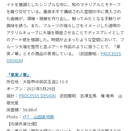
イトを基調としたシンプルな中に、和のマテリアルとモチーフ
を織り交ぜている。垂直水平で構成された空間の中に貫入され
た曲線が、導線・視線を作り出し、触ってみたくなる手触りが
興味を誘う。また、フルーツの瑞々しさをイメージした透明の
アクリルキューブに大福を鎮座させることでディスプレイとして
のアート感を強調した。時間が止まったような空間において、フ
ルーツ大福を整然と並ぶアート作品のように扱うことで、「果
実ノ華」とその商品の表現している。（武田憲昭／
PROCESS5
DESIGN
）
「果実ノ華」
所在地：大阪市中央区玉造2-15-9
オープン：2021年5月29日
設計：
PROCESS5 DESIGN
武田憲昭 吉澤生馬 権 唯希 山
根光星
床面積：56.88㎡
Photo：
YFT 山田圭司郎
【内装外装仕様】
床：売り場／既存土間コンクリート モルタル金ゴテ押さえの