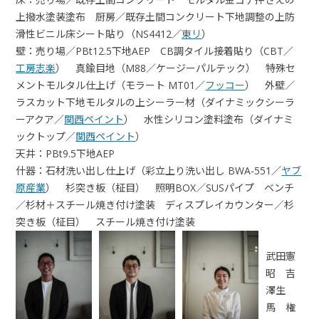
上撥水塗装塗布 厨房／既存土間コンクリート下地調整の上防
滑性ビニル床シート貼り（NS4412／
東リ
）
壁：売り場／PBt12.5下地AEP CB調タイル接着貼り（CBT／
工房志楽
） 真鍮目地（M88／ケージーパルテック） 特殊セ
メントモルタル仕上げ（モラート MT01／
フッコー
） 外壁／
ラスカット下地モルタルの上シーラー材（ダイナミックシーラ
ーアクア／
関西ペイント
） 水性シリコン塗料塗布（ダイナミ
ックトップ／
関西ペイント
）
天井：PBt9.5下地AEP
什器：石材洗い出し仕上げ（彩立上り洗い出し BWA-551／
ヤブ
原産業
） 杉突き板（柾目） 照明BOX／SUSパイプ ベンチ
／杉材＋スチール焼き付け塗装 ディスプレイカウンター／杉
突き板（柾目） スチール焼き付け塗装
武田憲
昭 吉
澤生
馬 権