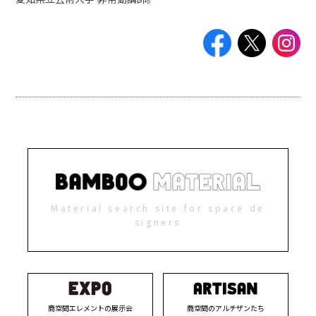
Material search site for space de
signers
商空間エレメントの展示会
商空間のアルチザンたち