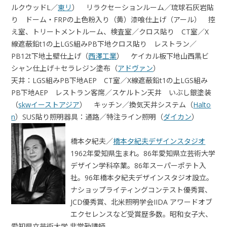
ルクウッドL／
東リ
） リラクセーションルーム／琉球石灰岩貼
り ドーム・FRPの上色粉入り（黄）漆喰仕上げ（アール） 控
え室、トリートメントルーム、検査室／クロス貼り CT室／X
線遮蔽鉛t1の上LGS組みPB下地クロス貼り レストラン／
PB12t下地土壁仕上げ（
西澤工業
） ケイカル板下地山西黒ビ
シャン仕上げ＋セラレジン塗布（
アドヴァン
）
天井：LGS組みPB下地AEP CT室／X線遮蔽鉛t1の上LGS組み
PB下地AEP レストラン客席／スケルトン天井 いぶし銀塗装
（
skwイーストアジア
） キッチン／換気天井システム（
Halto
n
）SUS貼り照明器具：通路／特注ライン照明（
ダイカン
）
橋本夕紀夫／
橋本夕紀夫デザインスタジオ
1962年愛知県生まれ。86年愛知県立芸術大学
デザイン学科卒業。86年スーパーポテト入
社。96年橋本夕紀夫デザインスタジオ設立。
ナショップライティングコンテスト優秀賞、
JCD優秀賞、北米照明学会IIDA アワードオブ
エクセレンスなど受賞歴多数。昭和女子大、
愛知県立芸術大学 非常勤講師。