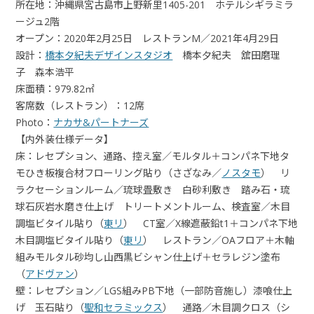
所在地：沖縄県宮古島市上野新里1405-201 ホテルシギラミラ
ージュ2階
オープン：2020年2月25日 レストランM／2021年4月29日
設計：
橋本夕紀夫デザインスタジオ
橋本夕紀夫 舘田磨理
子 森本浩平
床面積：979.82㎡
客席数（レストラン）：12席
Photo：
ナカサ&パートナーズ
【内外装仕様データ】
床：レセプション、通路、控え室／モルタル＋コンパネ下地タ
モひき板複合材フローリング貼り（さざなみ／
ノスタモ
） リ
ラクセーションルーム／琉球畳敷き 白砂利敷き 踏み石・琉
球石灰岩水磨き仕上げ トリートメントルーム、検査室／木目
調塩ビタイル貼り（
東リ
） CT室／X線遮蔽鉛t1＋コンパネ下地
木目調塩ビタイル貼り（
東リ
） レストラン／OAフロア＋木軸
組みモルタル砂均し山西黒ビシャン仕上げ＋セラレジン塗布
（
アドヴァン
）
壁：レセプション／LGS組みPB下地（一部防音施し）漆喰仕上
げ 玉石貼り（
聖和セラミックス
） 通路／木目調クロス（シ