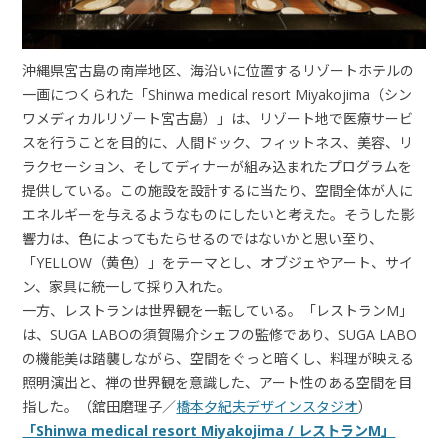
沖縄県宮古島の南岸地区、海沿いに位置するリゾートホテルの
一画につくられた「Shinwa medical resort Miyakojima（シン
ワメディカルリゾート宮古島）」は、リゾート地で医療サービ
スを行うことを目的に、人間ドック、フィットネス、美容、リ
ラクセーション、そしてディナーが組み込まれたプログラムを
提供している。この施設を設計するに当たり、空間全体が人に
エネルギーを与えるようなものにしたいと考えた。そうした影
響力は、色によってもたらせるのではないかと思い至り、
「YELLOW（黄色）」をテーマとし、オブジェやアート、サイ
ン、家具に統一して採り入れた。
一方、レストランは世界観を一転している。「レストランM」
は、SUGA LABOの須賀陽介シェフの監修であり、SUGA LABO
の機能美は踏襲しながら、空間をぐっと暗くし、料理が映える
照明演出と、禅の世界観を意識した、アート性のある空間を目
指した。（舘田磨理子／
橋本夕紀夫デザインスタジオ
）
「Shinwa medical resort Miyakojima / レストランM」