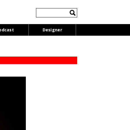
検
索:
odcast
Designer