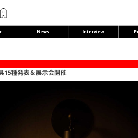
コンテンツへ移動
r
News
Interview
P
具15種発表＆展示会開催