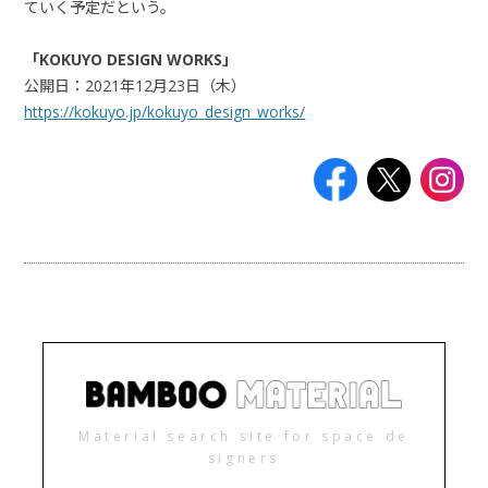
ていく予定だという。
「
KOKUYO DESIGN WORKS
」
公開日：
2021
年
12
月
23
日（木）
https://kokuyo.jp/kokuyo_design_works/
Material search site for space de
signers