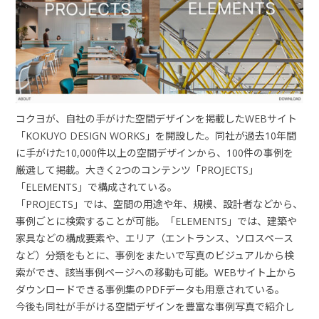
コクヨが、自社の手がけた空間デザインを掲載した
WEB
サイト
「
KOKUYO DESIGN WORKS
」を開設した。同社が過去
10
年間
に手がけた
10,000
件以上の空間デザインから、
100
件の事例を
厳選して掲載。大きく
2
つのコンテンツ「
PROJECTS
」
「
ELEMENTS
」で構成されている。
「
PROJECTS
」では、空間の用途や年、規模、設計者などから、
事例ごとに検索することが可能。「
ELEMENTS
」では、建築や
家具などの構成要素や、エリア（エントランス、ソロスペース
など）分類をもとに、事例をまたいで写真のビジュアルから検
索ができ、該当事例ページへの移動も可能。
WEB
サイト上から
ダウンロードできる事例集の
PDF
データも用意されている。
今後も同社が手がける空間デザインを豊富な事例写真で紹介し