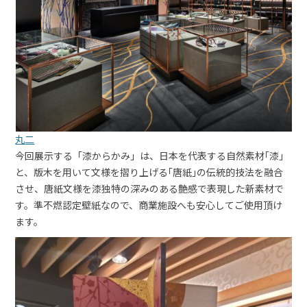
丸
二
今回展示する「漆からかみ」は、日本を代表する自然素材｢漆｣
と、版木を用いて文様を摺り上げる｢唐紙｣の伝統的技法を融合
させ、唐紙文様を漆独特の深みのある艶感で表現した新素材で
す。準不燃認定壁紙なので、商業施設へも安心してご使用頂け
ます。