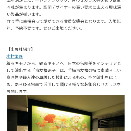
法を活かしたアートファブリック、合わせガラス等を扱う企業
４社が集まります。空間デザイナーの高い要求に応える興味深
い製品が揃います。
作り手に直接会って話ができる貴重な機会となります。入場無
料、予約不要です。ぜひご来場ください。
【出展社紹介】
木村染
匠
着るキモノから、観るキモノへ。日本の伝統美をインテリアと
して演出する「京友禅硝子」は、手描京友禅の持つ素晴らしい
意匠性や職人達の卓越した技術によるもの。空間演出をはじ
め、あらゆる場面で活用して頂ける様々な装飾合わせガラスを
展開します。