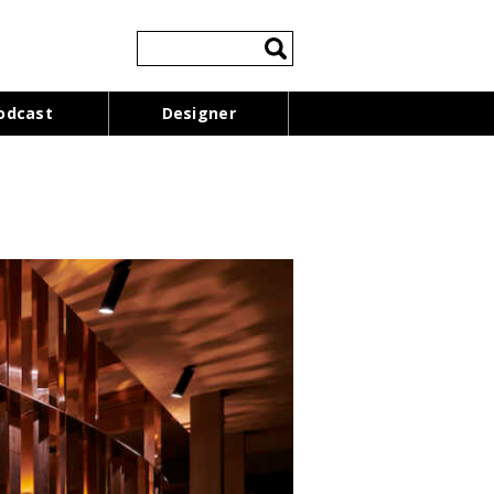
検
索:
odcast
Designer