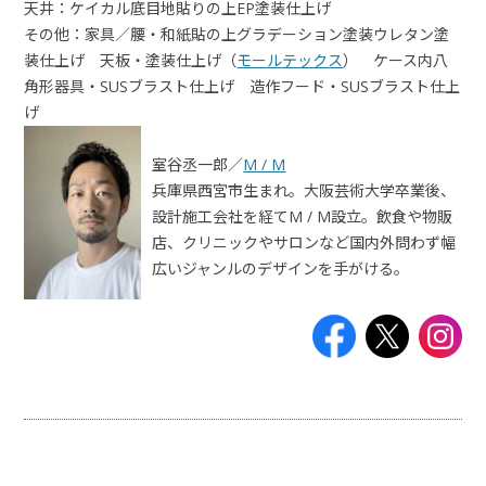
天井：ケイカル底目地貼りの上EP塗装仕上げ
その他：家具／腰・和紙貼の上グラデーション塗装ウレタン塗
装仕上げ 天板・塗装仕上げ（
モールテックス
） ケース内八
角形器具・SUSブラスト仕上げ 造作フード・SUSブラスト仕上
げ
室谷丞一郎／
M / M
兵庫県西宮市生まれ。大阪芸術大学卒業後、
設計施工会社を経てM / M設立。飲食や物販
店、クリニックやサロンなど国内外問わず幅
広いジャンルのデザインを手がける。