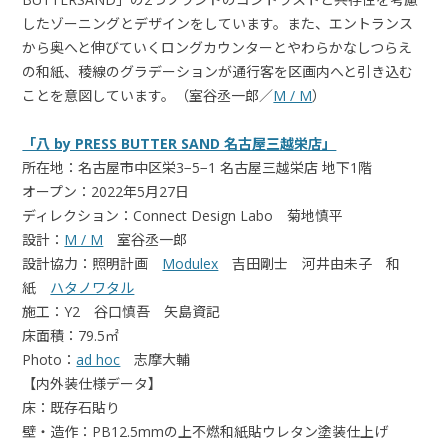
したゾーニングとデザインをしています。また、エントランス
から奥へと伸びていくロングカウンターとやわらかなしつらえ
の和紙、稜線のグラデーションが通行客を区画内へと引き込む
ことを意図しています。（室谷丞一郎／
M / M
）
「八 by PRESS BUTTER SAND 名古屋三越栄店」
所在地：名古屋市中区栄3−5−1 名古屋三越栄店 地下1階
オープン：2022年5月27日
ディレクション：Connect Design Labo 菊地慎平
設計：
M / M
室谷丞一郎
設計協力：照明計画
Modulex
吉田剛士 河井由未子 和
紙
ハタノワタル
施工：Y2 谷口慎吾 矢島資記
床面積：79.5㎡
Photo：
ad hoc
志摩大輔
【内外装仕様データ】
床：既存石貼り
壁・造作：PB12.5mmの上不燃和紙貼ウレタン塗装仕上げ