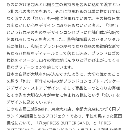
ものにおける包みとは贈り主の気持ちを包みに込めて渡すとい
う礼の心の表れでもあり、そこに包まれるのは単に物だけでは
なく渡す人の「想い」も一緒に包まれています。その様な日本
の奥ゆかしい心をデザインに取り込めないかと考え、「包む」
という行為そのものをデザインコンセプトに店舗自体が和紙で
包まれるしつらえを考えました。黒谷和紙職人のハタノワタル
氏に依頼し、和紙とブランドの屋号であり商品の象徴的な形で
もある八角形をディテールとして落とし込み、ブランドロゴの
稜線をイメージし山々の稜線がぼんやりと浮かび上がってくる
様なグラデーションを施しています。
日本の自然が大地を包み込んできたように、大切な誰かのこと
を想う「包む」所作そのものがブランドコンセプト・パッケー
ジデザイン・ストアデザイン、そして商品と一つとなりお客様
とその先の大切な人々が幸せに包まれる様にという「想い」を
デザインに込めています。
この名古屋三越栄店は、東京大丸店、京都大丸店につづく同ブ
ランド3店舗目となるプロジェクトであり、単独の奥まった区画
構成において、「八byPRESS BUTTER SAND」と「PRES
BUTTERSAND」の2つブランドのコントラストと共存性を考慮