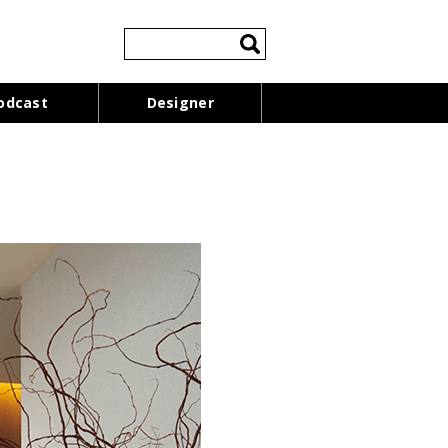
検
索:
odcast
Designer