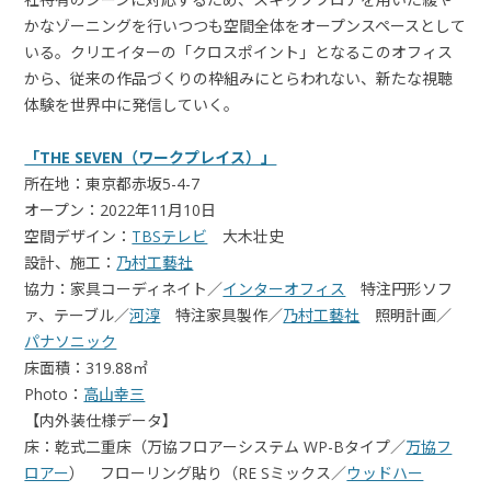
かなゾーニングを行いつつも空間全体をオープンスペースとして
いる。クリエイターの「クロスポイント」となるこのオフィス
から、従来の作品づくりの枠組みにとらわれない、新たな視聴
体験を世界中に発信していく。
「THE SEVEN（ワークプレイス）」
所在地：東京都赤坂5-4-7
オープン：2022年11月10日
空間デザイン：
TBSテレビ
大木壮史
設計、施工：
乃村工藝社
協力：家具コーディネイト／
インターオフィス
特注円形ソフ
ァ、テーブル／
河淳
特注家具製作／
乃村工藝社
照明計画／
パナソニック
床面積：319.88㎡
Photo：
高山幸三
【内外装仕様データ】
床：乾式二重床（万協フロアーシステム WP-Bタイプ／
万協フ
ロアー
） フローリング貼り（RE Sミックス／
ウッドハー