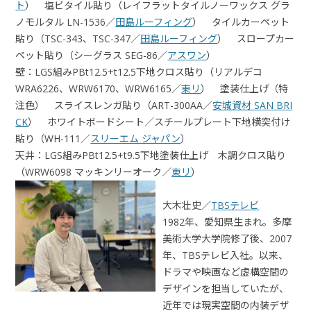
ト
） 塩ビタイル貼り（レイフラットタイルノーワックス グラ
ノモルタル LN-1536／
田島ルーフィング
） タイルカーペット
貼り（TSC-343、TSC-347／
田島ルーフィング
） スロープカー
ペット貼り（シーグラス SEG-86／
アスワン
）
壁：LGS組みPBt12.5+t12.5下地クロス貼り（リアルデコ
WRA6226、WRW6170、WRW6165／
東リ
） 塗装仕上げ（特
注色） スライスレンガ貼り（ART-300AA／
安城資材 SAN BRI
CK
） ホワイトボードシート／スチールプレート下地横突付け
貼り（WH-111／
スリーエム ジャパン
）
天井：LGS組みPBt12.5+t9.5下地塗装仕上げ 木調クロス貼り
（WRW6098 マッキンリーオーク／
東リ
）
大木壮史／
TBSテレビ
1982年、愛知県生まれ。多摩
美術大学大学院修了後、2007
年、TBSテレビ入社。以来、
ドラマや映画など虚構空間の
デザインを担当していたが、
近年では現実空間の内装デザ