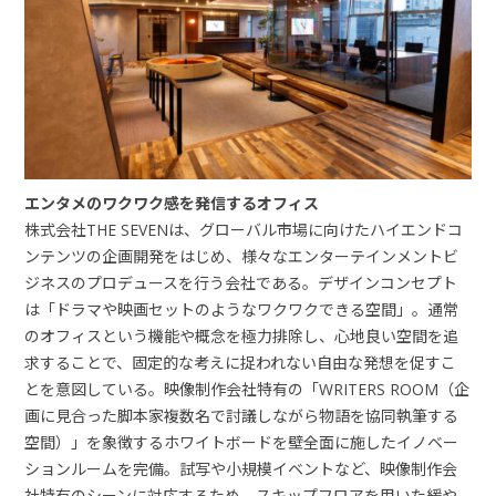
エンタメのワクワク感を発信するオフィス
株式会社THE SEVENは、グローバル市場に向けたハイエンドコ
ンテンツの企画開発をはじめ、様々なエンターテインメントビ
ジネスのプロデュースを行う会社である。デザインコンセプト
は「ドラマや映画セットのようなワクワクできる空間」。通常
のオフィスという機能や概念を極力排除し、心地良い空間を追
求することで、固定的な考えに捉われない自由な発想を促すこ
とを意図している。映像制作会社特有の「WRITERS ROOM（企
画に見合った脚本家複数名で討議しながら物語を協同執筆する
空間）」を象徴するホワイトボードを壁全面に施したイノベー
ションルームを完備。試写や小規模イベントなど、映像制作会
社特有のシーンに対応するため、スキップフロアを用いた緩や