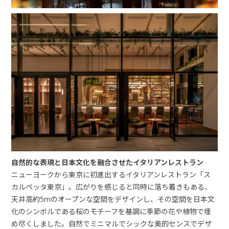
自然的な表現と日本文化を融合させたイタリアンレストラン
ニューヨークから東京に初進出するイタリアンレストラン「ス
カルペッタ東京」。広がりを感じると同時に落ち着きもある、
天井高約5mのオープンな空間をデザインし、その空間を日本文
化のシンボルである桜のモチーフを基調に季節の花や植物で埋
め尽くしました。自然でミニマルでシックな美的センスでデザ