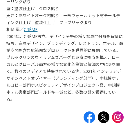
ーリング貼り
壁：塗装仕上げ クロス貼り
天井：ホワイトオーク材貼り 一部ウォールナット材モールデ
ィング仕上げ 塗装仕上げ ファブリック張り
相崎 準／
CRÈME
2004年、CRÈME設立。デザイン分野の様々な専門分野を背景に
持ち、家具デザイン、ブランディング、レストラン、ホテル、商
業空間を含む広範囲なプロジェクトを世界的に展開している。
ブルックリンのウィリアムズバーグと東京に拠点を構え、ロー
カルとグローバル両方の様々な文化的影響と資源の中に身を置
く。数々のメディアで特集されている他、2021年インテリアデ
ザインベストオブイヤー（ブランディング部門）、中規模ホテ
ルロビー部門ホスピタリティデザインプロジェクト賞、中規模
ホテル客室部門ゴールドキー賞など、多数の賞を獲得してい
る。