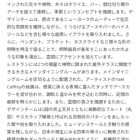
インされた花々や植物、木々はホワイエ、バー、間仕切り壁の
アーチを超えて連続し、季節というコンセプトを強調します。デ
ザインチームは、原点であるニューヨークのムーディーで社交
的な雰囲気を維持しながら、くつろげるブースやバーのハイス
ツールなどを含む様々な座席レイアウトを取り入れました。さ
らに、ペンダント、ブラケッ ト、タスクライトなど様々な形の
照明を特注で設ることで、照明器具が長年そこにあったかのよ
うな印象を演出し、空間にアクセントを加えています。
レストランには2つの個室と植物に囲まれた屋外テラスに開放で
きる大きなメインダイニングルームがあります。メインダイニ
ングルームを区切るように配置された、アーティストのYael
Caffreyの絵画は、感覚に訴える表現に富んだタッチでアースカ
ラーを混ぜ合わせ、調和と温かみを吹き込むと同時に、記憶の
痕跡を明らかにします。また、空間の高さを強調するために、
デザインチームは2段の折上天井とともに装飾的なフルート（丸
型）やスカラップ模様と呼ばれる貝殻状のパターンをあしらっ
た壁や柱を取り入れました。ヒューマンスケールと手触りの感
覚を残しながら、日本の植生にみる四季の移ろいに触発された
模様や色をダークウッドと組み合わせたように、有機的で温か