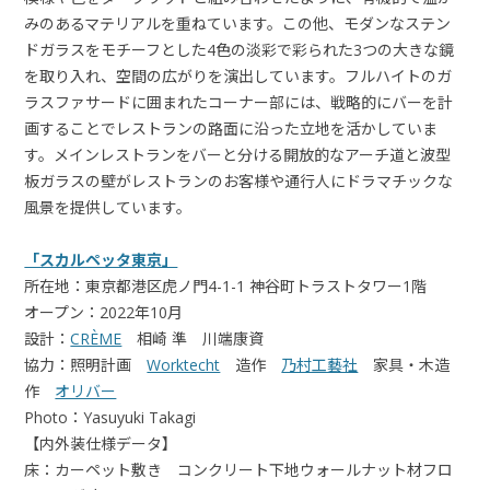
みのあるマテリアルを重ねています。この他、モダンなステン
ドガラスをモチーフとした4色の淡彩で彩られた3つの大きな鏡
を取り入れ、空間の広がりを演出しています。フルハイトのガ
ラスファサードに囲まれたコーナー部には、戦略的にバーを計
画することでレストランの路面に沿った立地を活かしていま
す。メインレストランをバーと分ける開放的なアーチ道と波型
板ガラスの壁がレストランのお客様や通行人にドラマチックな
風景を提供しています。
「スカルペッタ東京」
所在地：東京都港区虎ノ門4-1-1 神谷町トラストタワー1階
オープン：2022年10月
設計：
CRÈME
相崎 準 川端康資
協力：照明計画
Worktecht
造作
乃村工藝社
家具・木造
作
オリバー
Photo：Yasuyuki Takagi
【内外装仕様データ】
床：カーペット敷き コンクリート下地ウォールナット材フロ