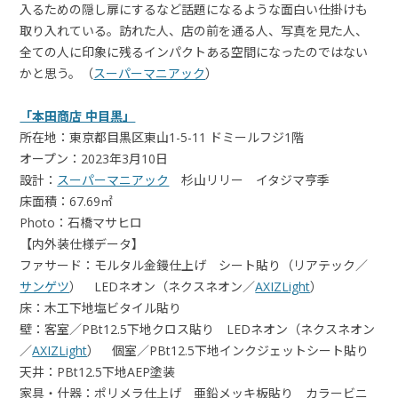
入るための隠し扉にするなど話題になるような面白い仕掛けも
取り入れている。訪れた人、店の前を通る人、写真を見た人、
全ての人に印象に残るインパクトある空間になったのではない
かと思う。（
スーパーマニアック
）
「本田商店 中目黒」
所在地：東京都目黒区東山1-5-11 ドミールフジ1階
オープン：2023年3月10日
設計：
スーパーマニアック
杉山リリー イタジマ亨季
床面積：67.69㎡
Photo：石橋マサヒロ
【内外装仕様データ】
ファサード：モルタル金鏝仕上げ シート貼り（リアテック／
サンゲツ
） LEDネオン（ネクスネオン／
AXIZLight
）
床：木工下地塩ビタイル貼り
壁：客室／PBt12.5下地クロス貼り LEDネオン（ネクスネオン
／
AXIZLight
） 個室／PBt12.5下地インクジェットシート貼り
天井：PBt12.5下地AEP塗装
家具・什器：ポリメラ仕上げ 亜鉛メッキ板貼り カラービニ