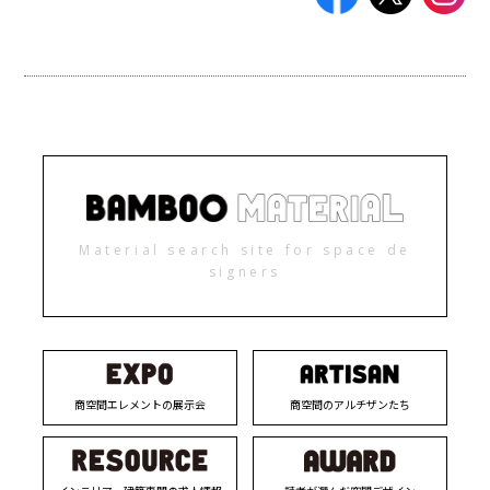
Material search site for space de
signers
商空間エレメントの展示会
商空間のアルチザンたち