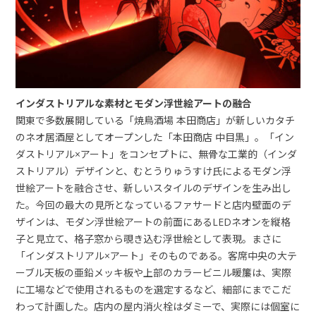
インダストリアルな素材とモダン浮世絵アートの融合
関東で多数展開している「焼鳥酒場 本田商店」が新しいカタチ
のネオ居酒屋としてオープンした「本田商店 中目黒」。「イン
ダストリアル×アート」をコンセプトに、無骨な工業的（インダ
ストリアル）デザインと、むとうりゅうすけ氏によるモダン浮
世絵アートを融合させ、新しいスタイルのデザインを生み出し
た。今回の最大の見所となっているファサードと店内壁面のデ
ザインは、モダン浮世絵アートの前面にあるLEDネオンを縦格
子と見立て、格子窓から覗き込む浮世絵として表現。まさに
「インダストリアル×アート」そのものである。客席中央の大テ
ーブル天板の亜鉛メッキ板や上部のカラービニル暖簾は、実際
に工場などで使用されるものを選定するなど、細部にまでこだ
わって計画した。店内の屋内消火栓はダミーで、実際には個室に