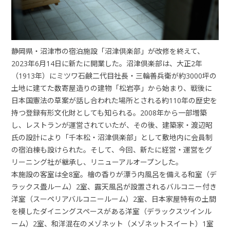
静岡県・沼津市の宿泊施設「沼津倶楽部」が改修を終えて、
2023年6月14日に新たに開業した。沼津倶楽部は、大正2年
（1913年）にミツワ石鹸二代目社長・三輪善兵衛が約3000坪の
土地に建てた数寄屋造りの建物「松岩亭」から始まり、戦後に
日本国憲法の草案が話し合われた場所とされる約110年の歴史を
持つ登録有形文化財としても知られる。2008年から一部増築
し、レストランが運営されていたが、その後、建築家・渡辺昭
氏の設計により「千本松・沼津倶楽部」として敷地内に会員制
の宿泊棟も設けられた。そして、今回、新たに経営・運営をグ
リーニング社が継承し、リニューアルオープンした。
本施設の客室は全8室。檜の香りが漂う内風呂を備える和室（デ
ラックス畳ルーム）2室、露天風呂が設置されるバルコニー付き
洋室（スーペリアバルコニールーム）2室、日本家屋特有の土間
を模したダイニングスペースがある洋室（デラックスツインル
ーム）2室、和洋混在のメゾネット（メゾネットスイート）1室