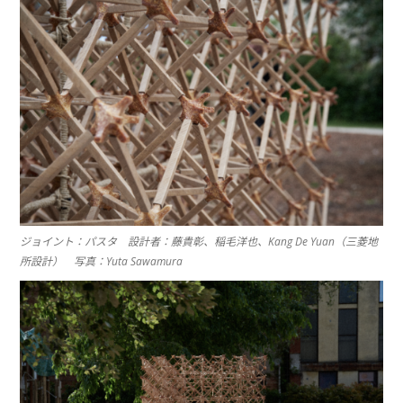
ジョイント：パスタ 設計者：藤貴彰、稲毛洋也、Kang De Yuan（三菱地
所設計） 写真：Yuta Sawamura