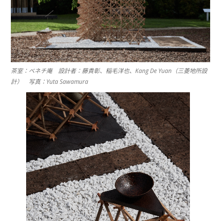
茶室：ベネチ庵 設計者：藤貴彰、稲毛洋也、Kang De Yuan（三菱地所設
計） 写真：Yuta Sawamura