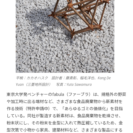
平椀：カカオハスク 設計者：藤貴彰、稲毛洋也、Kang De
Yuan（三菱地所設計） 写真：Yuta Sawamura
東京大学発ベンチャーのfabula（ファーブラ）は、規格外の野菜
や加工時に出る端材など、さまざまな食品廃棄物から新素材を
作る技術（特許申請中）で、「あらゆるゴミの価値化」を目指
している。同社が製造する新素材は、⾷品廃棄物を乾燥させ、
粉末状にし、その粉末を⾦型に入れて熱圧縮しているため、金
型次第で⼩物から家具、建築材料など、さまざまな製品にする