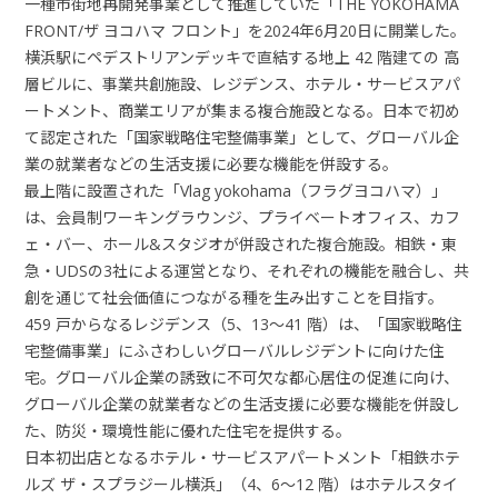
一種市街地再開発事業として推進していた「THE YOKOHAMA
FRONT/ザ ヨコハマ フロント」を2024年6月20日に開業した。
横浜駅にペデストリアンデッキで直結する地上 42 階建ての 高
層ビルに、事業共創施設、レジデンス、ホテル・サービスアパ
ートメント、商業エリアが集まる複合施設となる。日本で初め
て認定された「国家戦略住宅整備事業」として、グローバル企
業の就業者などの生活支援に必要な機能を併設する。
最上階に設置された「Vlag yokohama（フラグヨコハマ）」
は、会員制ワーキングラウンジ、プライベートオフィス、カフ
ェ・バー、ホール&スタジオが併設された複合施設。相鉄・東
急・UDSの3社による運営となり、それぞれの機能を融合し、共
創を通じて社会価値につながる種を生み出すことを目指す。
459 戸からなるレジデンス（5、13～41 階）は、「国家戦略住
宅整備事業」にふさわしいグローバルレジデントに向けた住
宅。グローバル企業の誘致に不可欠な都心居住の促進に向け、
グローバル企業の就業者などの生活支援に必要な機能を併設し
た、防災・環境性能に優れた住宅を提供する。
日本初出店となるホテル・サービスアパートメント「相鉄ホテ
ルズ ザ・スプラジール横浜」（4、6～12 階）はホテルスタイ