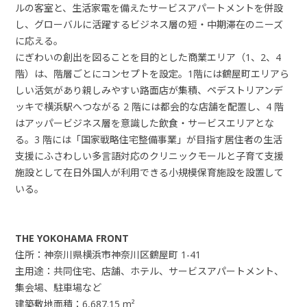
ルの客室と、生活家電を備えたサービスアパートメントを併設
し、グローバルに活躍するビジネス層の短・中期滞在のニーズ
に応える。
にぎわいの創出を図ることを目的とした商業エリア（1、2、4
階）は、階層ごとにコンセプトを設定。1階には鶴屋町エリアら
しい活気があり親しみやすい路面店が集積、ペデストリアンデ
ッキで横浜駅へつながる 2 階には都会的な店舗を配置し、4 階
はアッパービジネス層を意識した飲食・サービスエリアとな
る。3 階には「国家戦略住宅整備事業」が目指す居住者の生活
支援にふさわしい多言語対応のクリニックモールと子育て支援
施設として在日外国人が利用できる小規模保育施設を設置して
いる。
THE YOKOHAMA FRONT
住所：神奈川県横浜市神奈川区鶴屋町 1-41
主用途：共同住宅、店舗、ホテル、サービスアパートメント、
集会場、駐車場など
建築敷地面積：6,687.15 m²