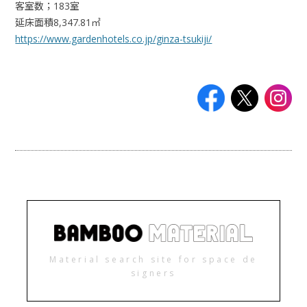
客室数；183室
延床面積8,347.81㎡
https://www.gardenhotels.co.jp/ginza-tsukiji/
Material search site for space de
signers