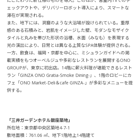
にこだわった新仕様のものを導入。このほか、客室内TVでのチ
ェックアウトや、デリバリーロボット導入により、スマートな
滞在が実現される。
また、地下には、洞窟のような大浴場が設けられている。重厚
感のある石積みと、岩肌をイメージした壁、モダンなモザイク
タイルと丸みを帯びた形状の浴槽、水面（みなも）を表現する
光の演出により、日常とは異なる上質なSPA体験が提供される。
一方、飲食は、福岡・京都を中心に、ミシュランガイドへの掲
載実績をもつオーベルジュや多彩なレストランを展開するONO
GROUPが、東京に初出店。14階に薪火料理が堪能できるレスト
ラン「GINZA ONO Gratia-Smoke Dining-」、1階のロビーにカ
フェ「ONO Market-Deli＆cafe GINZA-」が多彩なメニューを提
供する。
「三井ガーデンホテル銀座築地」
所在地：東京都中央区築地4-7-1
敷地面積：761.06 ㎡、地下1階地上14階建て