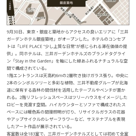
9月30日、東京・銀座と築地からアクセスの良いエリアに「三井
ガーデンホテル銀座築地」がオープンした。ホテルのコンセプ
トは「LIFE PLACE “少し上質な日常”が感じられる滞在価値の提
供」。同ホテルは、三井ガーデンホテルズのブランドタグライ
ン「Stay in the Garden」を軸にした緑あふれるナチュラルな空
間で構成されている。
1階エントランスは天高約6mの2層吹き抜けガラス張り。中央に
2本のシンボルツリーと多彩な植物、三井不動産グループが北海
道に保有する森林の間伐材を活用したテーブルやベンチが置か
れる。2階リフレッシュスペースはツリーハウスをイメージした
ロビーを見渡す空間。ハイカウンターとソファで構成されたス
ペースには暖色系の間接照明が灯り、リサイクルガラスの花器
やアップサイクルのレザーフラワーなど、サステナブルを表現
したアート作品が展示されている。
客室数は全183室で、三井ガーデンホテルズとしては初めて全室