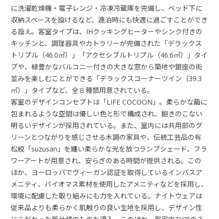
に洗濯乾燥機・電子レンジ・冷凍冷蔵庫を完備し、ベッド下に
収納スペースを設けるなど、連泊時にも快適に過ごすことができ
る設え。客室タイプは、IHクッキングヒーターやシンク付きの
キッチンと、調理器具やカトラリーが完備された「デラックス
トリプル（46.0㎡）」「アクセシブルトリプル（46.6㎡）」タイ
プや、緑豊かなバルコニー付きの大きな窓から築地や銀座の街
並みを楽しむことができる「デラックスコーナーツイン（39.3
㎡）」タイプなど、全８種類用意されている。
客室のデザインコンセプトは「LIFE COCOON」。柔らかな繭に
包まれるような空間は優しい色と形で構成され、飽きのこない
明るいデザインが採用されている。また、室内には共用部のグ
リーンとつながりを感じさせる木調の家具や、伝統工芸品の有
松絞「suzusan」を纏い柔らかな光を放つランプシェード、フラ
ワーアートが用意され、安らぎのある時間が提供される。この
ほか、ヨーロッパでヴィーガン認証を取得しているインバスア
メニティ、バイオマス素材を使用したアメニティなどを採用し、
環境に配慮した取り組みにも力を入れている。ナイトウェアは
従来品よりも柔らかく肌触りの良い生地を採用し、デザイン性