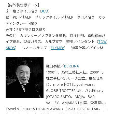
【内外装仕様データ】
床：塩ビタイル貼り（
東リ
）
壁：PB下地AEP ブリックタイル下地AEP クロス貼り カッ
ティングシート貼り
天井：PB下地クロス貼り
その他：カウンター／メラミン化粧板、特注照明、真鍮鏡面パ
イプ組み、型板ガラス、カルプ文字 照明／ペンダント（
TOW
ARDS
） ウオールランプ（
FLYMEe
） 物販什器／パイン材
樋口泰輔／
BERLINA
1990年、乃村工藝社入社。2000年、
株式会社ベルリーナ設立。主な仕事
に、moire HOTEL yoshiwara、
GLOBE-TROTTER UK、八芳園nuit、
JOTARO SAITO、MOJA、BAR
VALLEY、AMARANTH 等。受賞歴に、
Travel & Leisure’s DESIGN AWARD（USA）BEST RETAIL、IES