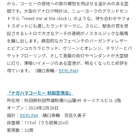
から、コーヒーの産地への旅の郷愁を飛ばせる温かみのある空
間です。大型のアナログ時計は、ニューヨークのグランドセン
トラル「meet me at the clock !」のような、待ち合わせやフォ
トスポットにも適したランドマークに。さらに、駅舎の窓を想
起させるレトロで大きなアーチの連続がノスタルジックな風情
を醸し出します。典型的なカフェベンチのバーガンディレザー
とビアンコカララとウッド、グリーンとオレンジ、テラゾーとパ
ケットフローリング、そして真鍮の街灯やペンダントが大空間
に灯り、薄暗いイメージのある空港が、明るくなったと好評を
得ています。（樋口泰輔／
BERLINA
）
「ナガハマコーヒー 秋田空港店」
所在地：秋田県秋田市雄和椿川山籠49 ターミナルビル 2階
オープン：2024年2月26日
設計：
BERLINA
樋口泰輔 羽吉久美子
床面積：115㎡（うち厨房20㎡）
客席数：32席