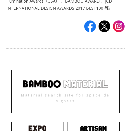
Illumination Awards（USA） 、BAMBOO AWARD 、JCD
INTERNATIONAL DESIGN AWARDS 2017 BEST100 等。
Material search site for space de
signers