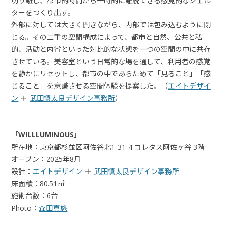
切り離し、都市的時間から一時的に離脱できる感覚的なシェル
ターをつくり出す。
外部に対しては大きく開きながら、内部では包み込むように閉
じる。その二重の空間構成によって、都市と自然、公共と私
的、活動と内省といった対比的な状態を一つの空間の中に共存
させている。美容室という日常的な場を通して、利用者の感覚
を静かにリセットし、都市の中であらためて「見ること」「感
じること」を意識させる空間体験を提案した。（
エイトデザイ
ン
＋
武田慎太良デザイン事務所
）
「WILLLUMINOUS」
所在地：東京都杉並区阿佐谷北1-31-4 コレタス阿佐ヶ谷 3階
オープン：2025年8月
設計：
エイトデザイン
＋
武田慎太良デザイン事務所
床面積：80.51㎡
施術台数：6台
Photo：
森田真悠