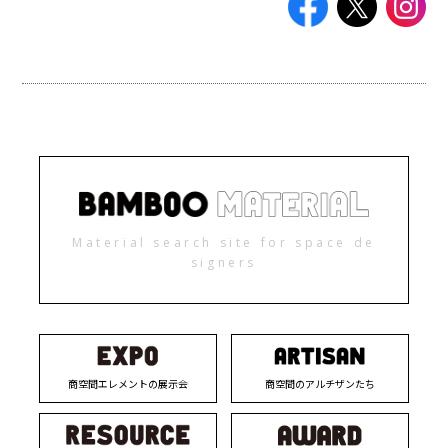
Material search site for space de
signers
商空間エレメントの展示会
商空間のアルチザンたち