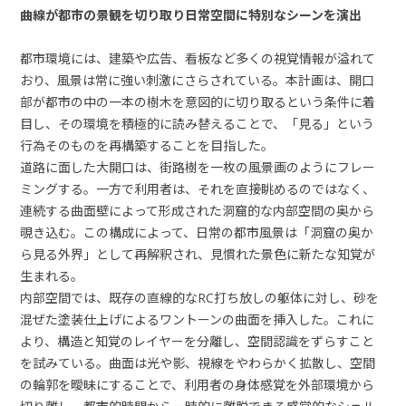
曲線が都市の景観を切り取り日常空間に特別なシーンを演出
都市環境には、建築や広告、看板など多くの視覚情報が溢れて
おり、風景は常に強い刺激にさらされている。本計画は、開口
部が都市の中の一本の樹木を意図的に切り取るという条件に着
目し、その環境を積極的に読み替えることで、「見る」という
行為そのものを再構築することを目指した。
道路に面した大開口は、街路樹を一枚の風景画のようにフレー
ミングする。一方で利用者は、それを直接眺めるのではなく、
連続する曲面壁によって形成された洞窟的な内部空間の奥から
覗き込む。この構成によって、日常の都市風景は「洞窟の奥か
ら見る外界」として再解釈され、見慣れた景色に新たな知覚が
生まれる。
内部空間では、既存の直線的なRC打ち放しの躯体に対し、砂を
混ぜた塗装仕上げによるワントーンの曲面を挿入した。これに
より、構造と知覚のレイヤーを分離し、空間認識をずらすこと
を試みている。曲面は光や影、視線をやわらかく拡散し、空間
の輪郭を曖昧にすることで、利用者の身体感覚を外部環境から