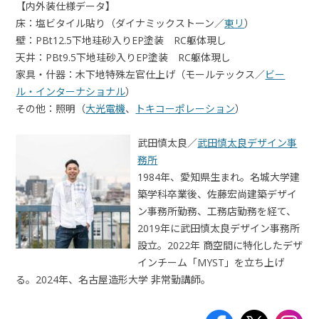
【内外装仕様データ】
床：塩ビタイル貼り（ダイナミックストーン／
東リ
）
壁：PBt12.5下地珪砂入りEP塗装 RC躯体現し
天井：PBt9.5下地珪砂入りEP塗装 RC躯体現し
家具・什器：木下地特殊左官仕上げ（モールテックス／
ビー
ル・インターナショナル
）
その他：照明（
大光電機
、
トキコーポレーション
）
武田慎太良／
武田慎太良デザイン事
務所
1984年、愛知県生まれ。名城大学建
築学科卒業後、佐藤宏尚建築デザイ
ン事務所勤務、工務店勤務を経て、
2019年に武田慎太良デザイン事務所
設立。2022年 商空間に特化したデザ
インチーム「MYST」を立ち上げ
る。2024年、名古屋造形大学 非常勤講師。