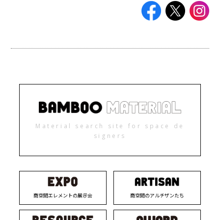
Material search site for space de
signers
商空間エレメントの展示会
商空間のアルチザンたち