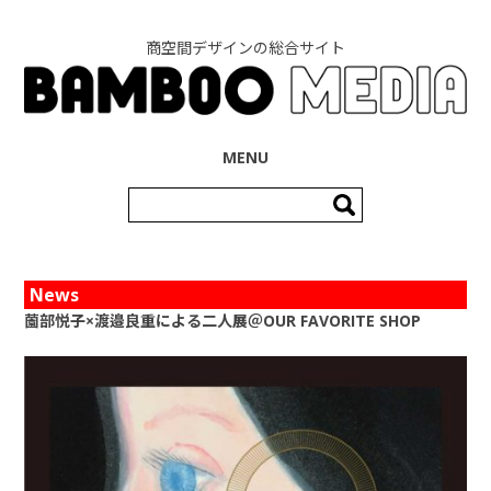
商空間デザインの総合サイト
コンテンツへ移動
MENU
検
索:
News
薗部悦子×渡邉良重による二人展＠OUR FAVORITE SHOP