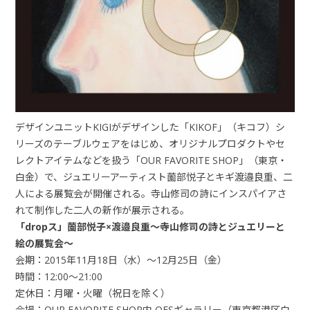
デザインユニットKIGIがデザインした「KIKOF」（キコフ）シ
リーズのテーブルウェアをはじめ、オリジナルプロダクトやセ
レクトアイテムなどを扱う「OUR FAVORITE SHOP」（東京・
白金）で、ジュエリーアーティスト薗部悦子とキギ渡邉良重、二
人による展覧会が開催される。寺山修司の詩にインスパイアさ
れて制作した二人の新作が展示される。
「dropス」薗部悦子×渡邉良重～寺山修司の詩とジュエリーと
絵の展覧会～
会期：2015年11月18日（水）～12月25日（金）
時間：12:00～21:00
定休日：月曜・火曜（祝日を除く）
会場：OUR FAVORITE SHOP内 OFSギャラリー（東京都港区白