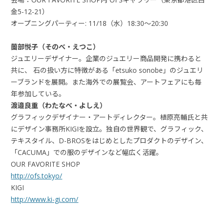
金5-12-21）
オープニングパーティー: 11/18（水）18:30～20:30
薗部悦子（そのべ・えつこ）
ジュエリーデザイナー。企業のジュエリー商品開発に携わると
共に、 石の扱い方に特徴がある「etsuko sonobe」のジュエリ
ーブランドを展開。また海外での展覧会、アートフェアにも毎
年参加している。
渡邉良重（わたなべ・よしえ）
グラフィックデザイナー・アートディレクター。植原亮輔氏と共
にデザイン事務所KIGIを設立。独自の世界観で、グラフィック、
テキスタイル、D-BROSをはじめとしたプロダクトのデザイン、
「CACUMA」での服のデザインなど幅広く活躍。
OUR FAVORITE SHOP
http://ofs.tokyo/
KIGI
http://www.ki-gi.com/