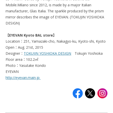
Mobile.Milano since 2012, is made by a major Italian
manufacturer, Glas Italia. The sparkle produced by the prism
mirror describes the image of EYEVAN. (TOKUJIN YOSHIOKA
DESIGN)
【EYEVAN Kyoto BAL store】
Location：251, Yamazaki-cho, Nakagyo-ku, Kyoto-shi, Kyoto
Open：Aug. 21st, 2015
Designer：
TOKUJIN YOSHIOKA DESIGN
Tokujin Yoshioka
Floor area：102.2㎡
Photo：Yasutake Kondo
EYEVAN
http://eyevan.main.jp