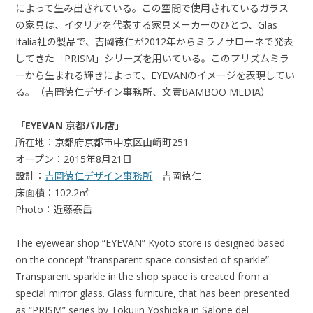
によって生み出されている。この空間で使用されているガラス
の家具は、イタリアを代表する家具メーカーのひとつ、Glas
Italia社の製品で、吉岡徳仁が2012年からミラノサローネで発表
してきた「PRISM」シリーズを用いている。このプリズムミラ
ーから生まれる輝きによって、EYEVANのイメージを表現してい
る。（吉岡徳仁デザイン事務所、文責BAMBOO MEDIA）
「EYEVAN 京都バル店」
所在地：京都府京都市中京区山崎町251
オープン：2015年8月21日
設計：
吉岡徳仁デザイン事務所
吉岡徳仁
床面積：102.2㎡
Photo：近藤泰岳
The eyewear shop “EYEVAN” Kyoto store is designed based
on the concept “transparent space consisted of sparkle”.
Transparent sparkle in the shop space is created from a
special mirror glass. Glass furniture, that has been presented
as “PRISM” series by Tokujin Yoshioka in Salone del